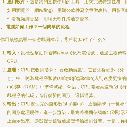
應用軟件
：這是我們直接使用的工具，用來完成特定任務。
如用瀏覽器上網(wǎng)、用辦公軟件寫文章做表格、用影音
件看視頻聽音樂、用聊天軟件溝通交流等。
四、 電腦如何工作？一個簡單的流程
你用鼠標點擊一個游戲圖標時，背后發(fā)生了什么？
輸入
：鼠標點擊動作被轉(zhuǎn)化為電信號，通過主板傳
CPU。
處理
：CPU接收到指令：“要啟動游戲”。它首先從硬盤（外
存）中，將游戲程序和數(shù)據(jù)調(diào)入到速度更快
(nèi)存（RAM）中準備就緒。然后，CPU開始高速執(zhí)
戲程序的代碼，進行復雜的圖形、邏輯運算。
輸出
：CPU處理完的圖形數(shù)據(jù)，通過顯卡（一種專
的圖形處理硬件）進一步渲染，最終將畫面信號輸出到顯示
上顯示出來。游戲聲音信號通過聲卡輸出到音響。于是，你