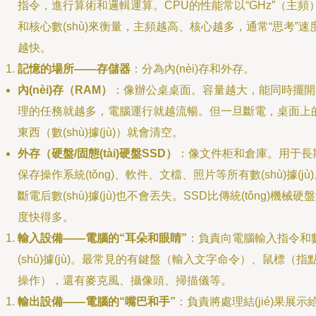
指令，進行算術和邏輯運算。CPU的性能常以“GHz”（主頻
和核心數(shù)來衡量，主頻越高、核心越多，通常“思考”速
越快。
記憶的場所——存儲器
：分為內(nèi)存和外存。
內(nèi)存（RAM）
：像辦公桌桌面。容量越大，能同時擺開
理的任務就越多，電腦運行就越流暢。但一旦斷電，桌面上
東西（數(shù)據(jù)）就會清空。
外存（硬盤/固態(tài)硬盤SSD）
：像文件柜和倉庫。用于長
保存操作系統(tǒng)、軟件、文檔、照片等所有數(shù)據(jù
斷電后數(shù)據(jù)也不會丟失。SSD比傳統(tǒng)機械硬
度快得多。
輸入設備——電腦的“耳朵和眼睛”
：負責向電腦輸入指令和
(shù)據(jù)。最常見的有鍵盤（輸入文字命令）、鼠標（指
操作），還有麥克風、攝像頭、掃描儀等。
輸出設備——電腦的“嘴巴和手”
：負責將處理結(jié)果展示