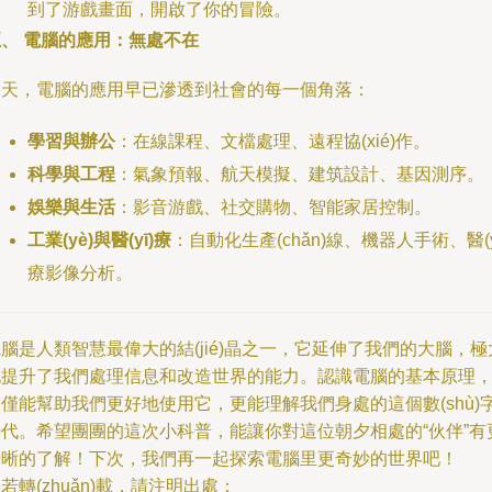
到了游戲畫面，開啟了你的冒險。
五、 電腦的應用：無處不在
今天，電腦的應用早已滲透到社會的每一個角落：
學習與辦公
：在線課程、文檔處理、遠程協(xié)作。
科學與工程
：氣象預報、航天模擬、建筑設計、基因測序。
娛樂與生活
：影音游戲、社交購物、智能家居控制。
工業(yè)與醫(yī)療
：自動化生產(chǎn)線、機器人手術、醫(y
療影像分析。
腦是人類智慧最偉大的結(jié)晶之一，它延伸了我們的大腦，極
地提升了我們處理信息和改造世界的能力。認識電腦的基本原理
僅能幫助我們更好地使用它，更能理解我們身處的這個數(shù)
時代。希望團團的這次小科普，能讓你對這位朝夕相處的“伙伴”有
清晰的了解！下次，我們再一起探索電腦里更奇妙的世界吧！
若轉(zhuǎn)載，請注明出處：