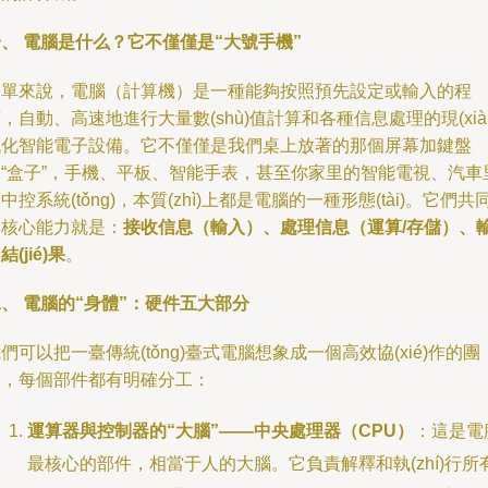
、 電腦是什么？它不僅僅是“大號手機”
簡單來說，電腦（計算機）是一種能夠按照預先設定或輸入的程
，自動、高速地進行大量數(shù)值計算和各種信息處理的現(xiàn
代化智能電子設備。它不僅僅是我們桌上放著的那個屏幕加鍵盤
的“盒子”，手機、平板、智能手表，甚至你家里的智能電視、汽車
中控系統(tǒng)，本質(zhì)上都是電腦的一種形態(tài)。它們共
的核心能力就是：
接收信息（輸入）、處理信息（運算/存儲）、
結(jié)果
。
、 電腦的“身體”：硬件五大部分
們可以把一臺傳統(tǒng)臺式電腦想象成一個高效協(xié)作的團
隊，每個部件都有明確分工：
運算器與控制器的“大腦”——中央處理器（CPU）
：這是電
最核心的部件，相當于人的大腦。它負責解釋和執(zhí)行所