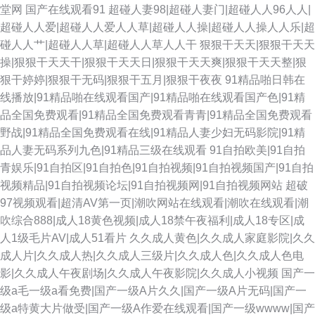
堂网
国产在线观看91
超碰人妻98|超碰人妻门|超碰人人96人人|
超碰人人爱|超碰人人爱人人草|超碰人人操|超碰人人操人人乐|超
碰人人艹|超碰人人草|超碰人人草人人干
狠狠干天天|狠狠干天天
操|狠狠干天天干|狠狠干天天日|狠狠干天天爽|狠狠干天天整|狠
狠干婷婷|狠狠干无码|狠狠干五月|狠狠干夜夜
91精品啪日韩在
线播放|91精品啪在线观看国产|91精品啪在线观看国产色|91精
品全国免费观看|91精品全国免费观看青青|91精品全国免费观看
野战|91精品全国免费观看在线|91精品人妻少妇无码影院|91精
品人妻无码系列九色|91精品三级在线观看
91自拍欧美|91自拍
青娱乐|91自拍区|91自拍色|91自拍视频|91自拍视频国产|91自拍
视频精品|91自拍视频论坛|91自拍视频网|91自拍视频网站
超破
97视频观看|超清AV第一页|潮吹网站在线观看|潮吹在线观看|潮
吹综合888|成人18黄色视频|成人18禁午夜福利|成人18专区|成
人1级毛片AV|成人51看片
久久成人黄色|久久成人家庭影院|久久
成人片|久久成人热|久久成人三级片|久久成人色|久久成人色电
影|久久成人午夜剧场|久久成人午夜影院|久久成人小视频
国产一
级a毛一级a看免费|国产一级A片久久|国产一级A片无码|国产一
级a特黄大片做受|国产一级A作爱在线观看|国产一级wwww|国产