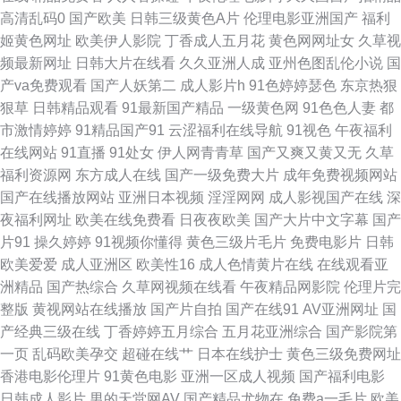
高清乱码0
国产欧美
日韩三级黄色A片
伦理电影亚洲国产
福利
91婷婷超碰 91看片淫黄大片AA 91福利免费 综合激情狠 91tv天堂视频 1024
姬黄色网址
欧美伊人影院
丁香成人五月花
黄色网网址女
久草视
频最新网址
日韩大片在线看
久久亚洲人成
亚州色图乱伦小说
国
伦理影院 夜射猫97 午夜10000 深夜看片 69福利资源导航在线 亚洲av先锋资
产va免费观看
国产人妖第二
成人影片h
91色婷婷瑟色
东京热狠
狠草
日韩精品观看
91最新国产精品
一级黄色网
91色色人妻
都
源 少妇影院91 日本人妖五区 人人操综合 青青草大香蕉一本道 男人天堂第一
市激情婷婷
91精品国产91
云涩福利在线导航
91视色
午夜福利
在线网站
91直播
91处女
伊人网青青草
国产又爽又黄又无
久草
页 欧美变态另类 久草九九 国产日韩综合福利 东方av免费观看看 爱豆传媒麻
福利资源网
东方成人在线
国产一级免费大片
成年免费视频网站
国产在线播放网站
亚洲日本视频
淫淫网网
成人影视国产在线
深
豆 91在线观看 AV天堂五月天你懂的 92免费福利社试看 91伊人超碰 91人妻
夜福利网址
欧美在线免费看
日夜夜欧美
国产大片中文字幕
国产
片91
操久婷婷
91视频你懂得
黄色三级片毛片
免费电影片
日韩
在线视频 91官方传谋免费线观看 91n国产欧美在线 亚洲色欧美色性爱春色
欧美爱爱
成人亚洲区
欧美性16
成人色情黄片在线
在线观看亚
洲精品
国产热综合
久草网视频在线看
午夜精品网影院
伦理片完
综合瑟站 在线青青草av 香蕉视频污在线观看 五月婷婷六月香 日日热热99 欧
整版
黄视网站在线播放
国产片自拍
国产在线91
AV亚洲网址
国
产经典三级在线
丁香婷婷五月综合
五月花亚洲综合
国产影院第
美亚州另类 乱子伦毛片国产 黄色性爱理论在线观看 久久成人网站 久草资源
一页
乱码欧美孕交
超碰在线艹
日本在线护士
黄色三级免费网址
香港电影伦理片
91黄色电影
亚洲一区成人视频
国产福利电影
网站 国产专区欧美 色网址大全亚洲天堂 天堂色网 伪娘视频网站 日韩中文a
日韩成人影片
男的天堂网AV
国产精品尤物在
免费a一毛片
欧美