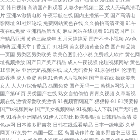
页
韩日视频
高清国产剧观看
人妻少妇视频二区
成人无码高清毛
利免费在线观看 加勒比夜夜干 国产在线 国产第86页 东方影库av在线 大香蕉
片
亚洲av激情电影
午夜导航在线
国内主播第一页
国产高清电
影网址
91社区论坛
免费网站黄色在线
久久偷拍高清亚洲
91午
国产 超碰91人人色 阿v电影 99资源总站 91最新在线视频 91小情侣操逼刺激
夜在线免费
亚洲精品第五页
麻豆网站在线观看
91精选国产
国
产精品亚洲
黄色三级成年
五月天婷婷爱
国产不卡小视频
AV色
www91片 草草地址一二三 东方AV手机在线 超碰免费99 www91尤物com 91
哟哟
亚洲天堂丁香五月
91社网
美女视频黄全免费
国产精品第
一页国
另类区另类欧美
欧美色图乱伦小说
免费成人软件
黄色网
资源在线看 91香蕉蜜桃 91视频在线免费播放 91手淫视频 91区块涩 91麻豆
址视频播放
国产日产美产精品
成人午夜视频
伦理视频网站
黄色
18禁网站
亚洲无码视频在线
成人无码看片
91原创社区
伦理电
tvcom 91换妻 91下载入口桃色
影香港
成人免费
蜜桃91色色
A片视频网
国产自在线
操欧美老
女人
人人97综合精品
岛国免费
国产无码一二
蜜桃tv网站入口
国产第66页
另类国产在线
熟女自拍偷拍
青青久视频
久草新视
频在线
激情深爱欧美激情
91视频官网国产
狠狠操-91
91我要操
国产ts视频网站
国产美女视频网站
91视频成人下载
国产无码色
色
91香蕉亚洲精品
91伊人加勒比
欧美狠狠插
日韩精品高清
黄
色av网
日本波多野吉衣
日韩在线观看精品
日本一级电影
久草
网页
97免费艹
岛国一区二区
岛国动作片在
波多野吉衣三级
亚