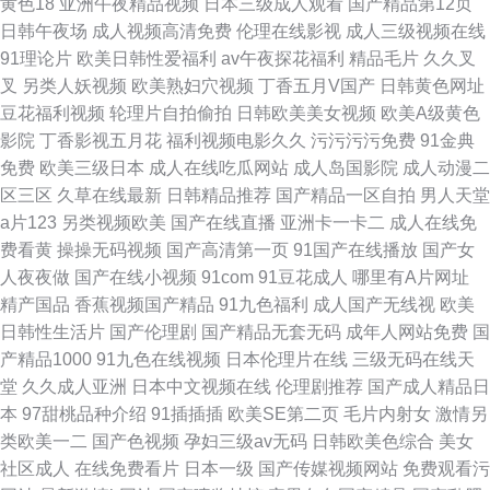
黄色18
亚洲午夜精品视频
日本三级成人观看
国产精品第12页
日韩午夜场
成人视频高清免费
伦理在线影视
成人三级视频在线
91理论片
欧美日韩性爱福利
av午夜探花福利
精品毛片
久久叉
叉
另类人妖视频
欧美熟妇穴视频
丁香五月V国产
日韩黄色网址
豆花福利视频
轮理片自拍偷拍
日韩欧美美女视频
欧美A级黄色
影院
丁香影视五月花
福利视频电影久久
污污污污免费
91金典
免费
欧美三级日本
成人在线吃瓜网站
成人岛国影院
成人动漫二
区三区
久草在线最新
日韩精品推荐
国产精品一区自拍
男人天堂
a片123
另类视频欧美
国产在线直播
亚洲卡一卡二
成人在线免
费看黄
操操无码视频
国产高清第一页
91国产在线播放
国产女
人夜夜做
国产在线小视频
91com
91豆花成人
哪里有A片网址
精产国品
香蕉视频国产精品
91九色福利
成人国产无线视
欧美
日韩性生活片
国产伦理剧
国产精品无套无码
成年人网站免费
国
产精品1000
91九色在线视频
日本伦理片在线
三级无码在线天
堂
久久成人亚洲
日本中文视频在线
伦理剧推荐
国产成人精品日
本
97甜桃品种介绍
91插插插
欧美SE第二页
毛片内射女
激情另
类欧美一二
国产色视频
孕妇三级av无码
日韩欧美色综合
美女
社区成人
在线免费看片
日本一级
国产传媒视频网站
免费观看污