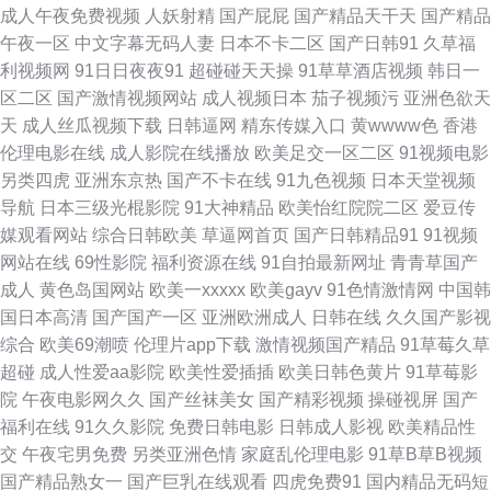
成人午夜免费视频
人妖射精
国产屁屁
国产精品天干天
国产精品
资源在线 欧美久久 亚洲精品五月婷婷 91免费社区 福利姬网址欧美 丝足麻豆
午夜一区
中文字幕无码人妻
日本不卡二区
国产日韩91
久草福
利视频网
91日日夜夜91
超碰碰天天操
91草草酒店视频
韩日一
一区二区 91吴梦梦在线 久久之久久 久久伊人五月亚洲 日朝大片 先锋影音一
区二区
国产激情视频网站
成人视频日本
茄子视频污
亚洲色欲天
天
成人丝瓜视频下载
日韩逼网
精东传媒入口
黄wwww色
香港
本道 91茄子看片 97久久在线视频 精品少妇导航 日韩中文a 91饭店丝袜足交
伦理电影在线
成人影院在线播放
欧美足交一区二区
91视频电影
另类四虎
亚洲东京热
国产不卡在线
91九色视频
日本天堂视频
福利彩票 日韩成人天堂在线 91在线播放福利 久久福利影业 伊人大香蕉99
导航
日本三级光棍影院
91大神精品
欧美怡红院院二区
爱豆传
媒观看网站
综合日韩欧美
草逼网首页
国产日韩精品91
91视频
91人妻少妇喷水在线 91白虎福利视频 五月天亚州色图 日韩无码成人网址 青
网站在线
69性影院
福利资源在线
91自拍最新网址
青青草国产
成人
黄色岛国网站
欧美一xxxxx
欧美gayv
91色情激情网
中国韩
草社区 久久成人网香蕉视频 福利小视频1024 操黑丝AV 91熟女热 91高清视
国日本高清
国产国产一区
亚洲欧洲成人
日韩在线
久久国产影视
综合
欧美69潮喷
伦理片app下载
激情视频国产精品
91草莓久草
频网站 尤物视频官网 四虎影库www麻豆 日韩第一页 欧美色播久久 精品一页
超碰
成人性爱aa影院
欧美性爱插插
欧美日韩色黄片
91草莓影
院
午夜电影网久久
国产丝袜美女
国产精彩视频
操碰视屏
国产
视频 国产精品第页 超碰蜜臀91上传 97亚洲婷婷影院 91免费视频黑丝 在线
福利在线
91久久影院
免费日韩电影
日韩成人影视
欧美精品性
交
午夜宅男免费
另类亚洲色情
家庭乱伦理电影
91草B草B视频
超碰在成人91 五月天婷婷基地 欧洲视频 久久免费jiu 国产av人人射 95青娱
国产精品熟女一
国产巨乳在线观看
四虎免费91
国内精品无码短