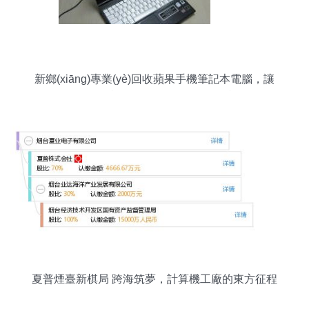
新鄉(xiāng)專業(yè)回收蘋果手機筆記本電腦，讓
閑置電子產(chǎn)品循環(huán)再利用
夏普煙臺新棋局 跨海筑夢，計算機工廠的東方征程