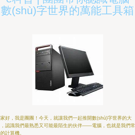
數(shù)字世界的萬能工具箱
家好，我是團團！今天，就讓我們一起推開數(shù)字世界的大
門，認識我們最熟悉又可能最陌生的伙伴——電腦，也就是我們
說的計算機。