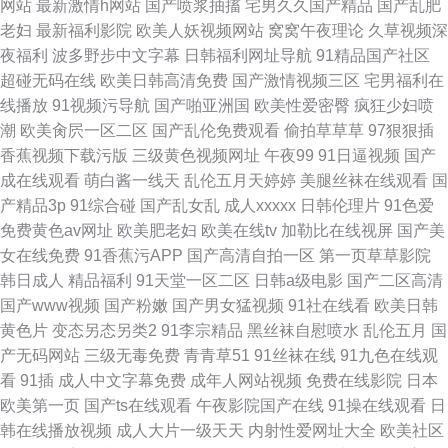
网站
最新激情h网站
国产喷浆抽搐
宅男久久国产精品
国产乱肥
老妇
最新福利影院
欧美人妖视频网站
窝窝午夜理论
久草视频深
夜福利
波多野步中文字幕
日韩福利网址导航
91精品国产社区
超碰无码在线
欧美日韩高清免费
国产激情视频三区
宅男福利在
线播放
91视频污导航
国产啪亚洲国
欧美性爱密臀
疯狂少妇喷
潮
欧美肏屄一区二区
国产乱伦免费观看
偷拍草草草
97狠狠插
香蕉视频下载污版
三级黄色视频网址
午夜99
91日逼视频
国产
成在线观看
萌白酱一线天
乱伦五月天婷婷
美腿丝袜在线观看
国
产精品3p
91综合碰
国产乱女乱
成人xxxxx
日韩伦理片
91色爱
免费黄色av网址
欧美肥老妇
欧美在线tv
加勒比在线视屏
国产美
女在线免费
91香蕉污APP
国产高清自拍一区
第一页草草影院
韩日成人
精品福利
91天堂一区二区
日韩a级电影
国产二区高清
国产www视频
国产粉嫩
国产男女猛视频
91社在线看
欧美日韩
黄色片
变态另态另类2
91李宗精品
黑丝袜自慰喷水
乱伦五月
国
产无码网站
三级无毒免费
青青草51
91丝袜在线
91九色在线观
看
91插
成人中文字幕免费
成年人网站视频
免费在线影院
日本
欧美第一页
国产ts在线观看
午夜影院国产在线
91操在线观看
日
韩在线播放视频
成人大片一级天天
内射性爱网址大全
欧美社区