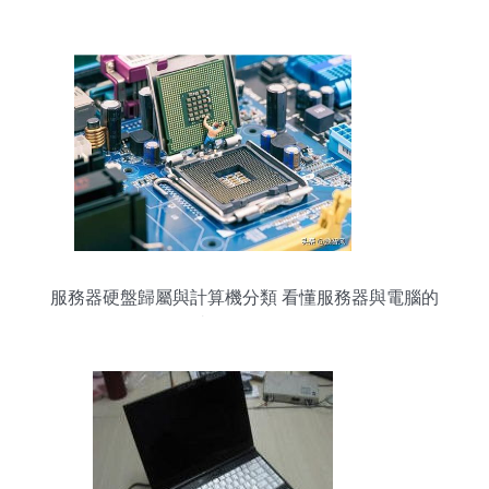
閑椅 會議椅】價格,廠家,圖片,辦公椅/電腦椅,深圳
市藝科家具-
服務器硬盤歸屬與計算機分類 看懂服務器與電腦的
真正區(qū)別