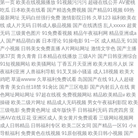
第一页
欧美在线视频播放
91视频污污污
超碰在线公开
AV蜜桃
吃瓜
日本欧美在线看
国产精选免费视频
国产精品91视频
69热
最新网址
无码白丝强行免费
激情影院日韩
久草123
福利欧美在
线
成人片无码
日韩成人极品视频
国产在线诱惑
乱人xxxxx
超黄
无码
三级黄色图片
91免费看视频
精品午夜福利网
精品亚洲成a
人
国产精品萌白酱
日本理论
91操电影
91一区
成人精品无
91国
产小视频
日韩美女免费直播
A片网站网址
激情文学色
国产主播
第37页
青久青青
日本精品在线播放
三级A片
国产日韩亚洲综合
91短视频网站
欧美骚网站
丁香五月天亚洲
欧美大粗吊人妖
深
夜福利亚洲
人兽福利导航
91叉叉操小骚逼
成人18视频
欧美大
鸡吧
草逼wwww
久草福利免费试看
岛国国产在线
91人人超碰
青青
美女白丝18禁
91肏比
国产三区电影
国产内射后入在线
黄
色网址网站网址
97超在线视
免费视频网站
精品欧美精品v
欧美
操碰
欧美二级片网址
精品成人无码视频
男女午夜福利影院
欧美
三级电影
免费黄色网址
成年版快手
日韩福利无码
四虎四房
亚
洲AV在线豆花
亚洲区成人
美女黄片免费观看
三级网站视频网
成人日韩精品
日韩福利专区
欧美二区女同
国产精品一区91
小x
导航福利
免费黄色在线视频
91原创视频
欧美日韩小视频
国产