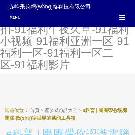
91福利网站-91福利网址-91
赤峰秉鈞網(wǎng)絡科技有限公司
福利网址导航-91福利微
MENU
拍-91福利午夜久草-91福利
小视频-91福利亚洲一区-91
福利一区-91福利一区二
区-91福利影片
當前位置：
首頁
>
產(chǎn)品大全
>
e科普 | 團團帶你認識
電腦 數(shù)字世界的萬能工具箱
e科普 | 團團帶你認識電腦