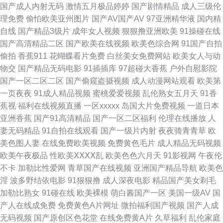
国产成人内射无码
激情五月极品婷婷
国产剧情精品
成人三级伦
草精品福利视频 免费黄污视频在线观看 男人av网站 黑丝美女糖心自慰 国产
理免费
偷怕欧美亚州图片
国产AV国产AV
97亚洲精华液
国内精
自线
国产精品3级片
成年女人视频
狠狠撸亚洲欧美
91操碰在线
高清二区 av色色天堂 91社区免费在线 91国产精品夫妻视频 51黑科福利社
国产高清精品二区
国产欧美在线视频
欧美色综合网
91国产自拍
偷拍
香蕉911
花蝴蝶看片免费
白丝美女免费网站
欧美女人与动
亚洲另类小说网 伪娘69一区二区 尤物亚洲不卡亚洲精品 成全大全大全免费
物交
国产精品无码电影
91插插库
97超碰大香蕉
户外自慰影院
国产一区二区二区
国产偷窥盗摄视频
成人动漫网站观看
欧美第
亚洲国产情侣在线自拍 东京热av女优天堂 久久肏com 日本aⅴ网站大全 先锋
一页夜夜
91成人精品视频
蜜桃爱爱视频
乱伦熟女五月天
91香
蕉视
福利在线视频直播
一区xxxxx
岛国大片免费视频
一道日本
影视资源Va 91极品自拍色色网 黄色A片天堂网 伊人久久网站 91九色女神蝌
亚洲香蕉
国产91高清精品
国产一区二区福利
伦理在线播放
人
妻无码精品
91自拍在线观看
国产一级片内射
夜夜骑青青草
欧
蚪在线 国产厨房乱子伦 欧美福利姬的搜索结果 午夜剧场成人电影 91破解免
美色图人妻
在线免费欧美视频
免费黄色毛片
成人精品无码视频
欧美午夜极品
性欧美ⅩⅩⅩⅩ乱
欧美色色六月天
91影视网
午夜伦
费网站 国产91传媒在线观看 影音先锋最新AV网址 豆花网站官网入口 美女被
不卡
加勒比性爱网
青草国产在线视频
亚洲国产精品导航
欧美色
淫
波多野结依电影
91狠狠撸
成人深夜电影
精品国产美女剃毛
我操 亚洲第一夜丁香网 五月天婷婷四房间激情 色色福利视频 免费香蕉污蜜
加勒比熟女
91碰在线
欧美裸模
萌白酱国产一区
美国一级AV
国
产人在线成免费
免费黄色A片网址
微拍福利国产视频
国产人成
桃 久久九九视频免费 国产欧美亚洲精品 91黑丝后入 91牛逼 女优大全 92AV
无码视频
国产原创区色花堂
在线免费黄A片
久草福利
乱伦家庭