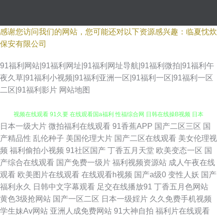
感谢您访问我们的网站，您可能还对以下资源感兴趣：临夏忱炊
保安有限公司
91福利网站|91福利网址|91福利网址导航|91福利微拍|91福利午
夜久草|91福利小视频|91福利亚洲一区|91福利一区|91福利一区
二区|91福利影片
网站地图
日本一级大片
微拍福利在线观看
91香蕉APP
国产二区三区
国
大香蕉衣人 91极品自拍色色网 日韩精品中 久久香蕉电影 福利片国模 91真人
产精品性
乱伦种子
美国伦理大片
国产二区在线观看
美女伦理视
频
福利偷拍小视频
91社区国产
丁香五月天堂
欧美变态一区
国
视频在线观看 91久要 在线观看国a福利 性福综合网 日韩在线操B视频 日本
产综合在线观看
国产免费一级片
福利视频资源站
成人午夜在线
观看
欧美图片在线观看
在线观看h视频
国产a级0
变性人妖
国产
女同伦理 青草草视频 美女母亲黄色三级A片 九一影院天美传媒 精品久久中
福利永久
日韩中文字幕观看
足交在线播放91
丁香五月色网站
黄色3级抢网站
国产一区二区
日本一级婬片
久久免费手机视频
文 国产日韩偷 东方av亚洲 超碰97亚洲区 国产在线激情五月天 成人性交 久
学生妹Av网站
亚洲人成免费网站
91大神自拍
福利片在线观看