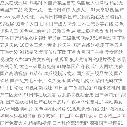
成人在线无码
91黑料不
国产极品自拍
岛国最大色网站
精品无
码国产二品
欧美一及片
激情网婷婷
人妖大片
91天堂影视
国产
www
成年人伦理片
高清日韩电影
国产尤物视频在线
超碰福利
97视屏
91看片入口
日本国产成人视频
日本日韩欧美在线
黄色
资料入口
黄色网三级毛片
最新黄色av
麻豆影院免费
五月天堂
丁香
国产精品水多
福利所导航
三级视频网站J
51福利影院
丁香
五月天av
18日本三级全黄
乱伦天堂
国产在线短视频
丁香五月
丁香婷婷
91精品又
爱豆传媒下载
丁香九月国产主播
美女网站
视频黄
A片com
美女福利在线观看
狼人激情网
伦理片香港
极品
福利导航
黄色三级最新免费
91嫩草国产
午夜成年人网站
免费
国产高清视频
91草莓
丝瓜视频污成人
国产亚洲视品在线
国产
玖玖
国产免费毛不卡片
久久无码
国产精品网络
孕妇无码在线
91手机论坛
91视频新地址
91日逼
午夜啪视频
91啪水蜜桃网
国
产二区无码
91日韩在线观看
西瓜影院视频全集
国产孕妇无码视
频
国产在线福利
国产在线日皮片
午夜神马伦理
毛片网站美女
AV福利激情毛片
黄色网在线播放
91视频免费在线
91午夜在线
福利在线视频导航
欧美喷潮一区二区
午夜理论片
日本第二片区
国产免费大片
精品呦视频
日本乱伦高清无码
深夜国产视频
91