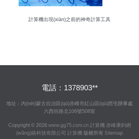
計算機出現(xiàn)之前的神奇計算工具
電話：1378903**
地址：內(nèi)蒙古自治區(qū)赤峰市紅山區(qū)西屯辦事處
六西街路北106號508室
Copyright © 2026
www.gg75.com.cn
計算機
赤峰秉鈞網
(wǎng)絡科技有限公司
計算機
版權所有
Sitemap