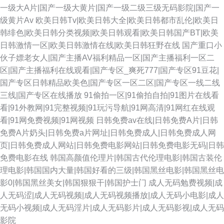
一级大A片|国产一级大黄片|国产一级二级三级无码影院|国产一
级黄片Av
欧美日韩Tv|欧美日韩大全|欧美日韩都市乱伦|欧美日
韩绯色|欧美日韩分类视频|欧美日韩观看|欧美日韩国产BT|欧美
日韩激情一区|欧美日韩激情在线|欧美日韩狂野在线
国产重口小
伙子嫖老女人|国产主播AV福利精品一区|国产主播福利一区二
区|国产主播福利在线观看|国产专区_爽死777|国产专区91豆花|
国产专区日韩精品欧美色|国产专区一区二区|国产专区一线二线
三线|国产专区在线播放
91偷拍一区|91偷拍自拍|91图片在线看
看|91外教网|91完整视频|91玩污导航|91网高清|91网红在线观
看|91网免费视频|91网视频
日韩免费av在线|日韩免费A片|日韩
免费A片奶头|日韩免费a片网址|日韩免费成人|日韩免费成人网
页|日韩免费成人网站|日韩免费电影网站|日韩免费电影无码|日韩
免费电影在线
韩国高颜值伦理片|韩国古代伦理电影|韩国古装伦
理电影|韩国国内大量|韩国好看的三级|韩国黑丝电影|韩国黑丝电
影0|韩国黑丝美女|韩国狠狠干|韩国护士门
成人无码勉费视频|成
人无码涩|成人无码视频|成人无码视频播放|成人无码小电影|成人
无码小视频|成人无码淫片|成人无码影片|成人无码影视|成人无码
影院