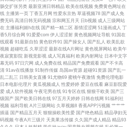
肠交扩张另类
最新亚洲日韩精品
欧美在线视频
免费黄色网址在
日韩第3页 欧美色色不卡 男女91视频 欧美性爱1区2区 欧美一级一级一级一
线
主播第一页
丁香五月网
性爱东京热
草逼视频78
国产成人免
费无码
高清日韩无码视频
宗和网五月天
日b视频
成人三级网站
级 青草成人在线视频 蜜桃臀色色网 九一天堂 黄色精品九一 国产第一页 传媒
在
主播福利姬h在线
国产精一精二区
基情涩涩网
51漫画成人
丁
香5月综合网
91爱爱com
伊人涩涩射
黄色视频网址导航
91国在
Av天堂 手机1024黄色视频 无码福利成人免费网站 午夜国产在线视频 亚洲第
线观看
91最新自拍
黄色软件91
国产操女人
国产乱人
欧美乱欲
视频
超碰吃瓜
久草涩涩
最新在线A片网址
黄色视屏网站
欧美午
一夜页 四虎国产精品一区 日韩婷婷精品在线视频 欧美一区二区蜜桃 日韩97
夜寂寞影院
新视觉影视
成人写真福利
欧美内射网址
日本中文字
幕无码
97日穴网
成人免费在线
精品国产免费观看
国产不卡高
日韩人人乐 日韩美乳91 日韩熟妇网 日韩性爱网站 人人操人人舔国产 男人天
清
91av在线播放
91制作传媒
岛国av资源
超碰91资源
国产乱一
乱二乱三
日韩美女直播
91尤物69
蜜桃午夜激情
免费伦理电影
堂com 久久这里只有精品久久 九色吃瓜八卦91在线 欧洲精品 人人操超碰在
日本电影伦理片
黄瓜视频成人
性爱婷婷
爱豆在线看
麻豆影院爱
爱
成人软件视频
午夜宅男在线
91专区在线
狠狠干欧美
国产三
线 欧美久操 人人操人人爱av 欧美灌肠扩荫调教 欧美精品性爱91 狼窝福利导
级国产
国产欧美日韩在线
97五月天婷婷
日韩在线网
91福利社
视频
福利导航
A片三级网站
久草视频8
香蕉APP污视频
艹艹艹
航 美日韩精品卡久久 玖玖热资源 女同拉拉 人人人人人人色 日本三级com 久
插逼
国产精品五月天
狠狠操欧美性爱
国产绝色精品
精品孕妇无
码视频
午夜A片三级片
天美果冻传媒
久久国产成人精品
精品93
久神马 九九热网 黑料AV网站在线观看 国产女生免费观看 美女逼视频 久草福
久久久
日本人妖射精
学生妹avav
国产熟女视频在线
乱伦第一