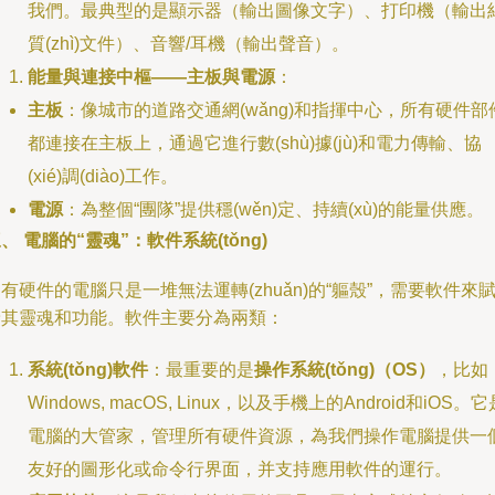
我們。最典型的是顯示器（輸出圖像文字）、打印機（輸出
質(zhì)文件）、音響/耳機（輸出聲音）。
能量與連接中樞——主板與電源
：
主板
：像城市的道路交通網(wǎng)和指揮中心，所有硬件部
都連接在主板上，通過它進行數(shù)據(jù)和電力傳輸、協
(xié)調(diào)工作。
電源
：為整個“團隊”提供穩(wěn)定、持續(xù)的能量供應。
、 電腦的“靈魂”：軟件系統(tǒng)
有硬件的電腦只是一堆無法運轉(zhuǎn)的“軀殼”，需要軟件來
予其靈魂和功能。軟件主要分為兩類：
系統(tǒng)軟件
：最重要的是
操作系統(tǒng)（OS）
，比如
Windows, macOS, Linux，以及手機上的Android和iOS。它
電腦的大管家，管理所有硬件資源，為我們操作電腦提供一
友好的圖形化或命令行界面，并支持應用軟件的運行。