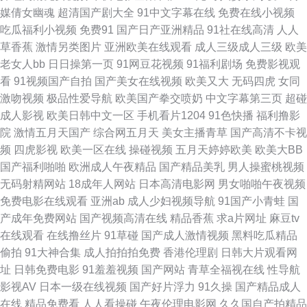
媒倩女幽魂
超清国产剧大全
91中文字幕在线
免费在线小视频
视频 伊人色导航 探花剧情肏屄电影 欧美专区第六页 九伊人网 九一成人在线
吃瓜福利小视频
免费91
国产日产亚洲精品
91社在线高清
人人
草香蕉
激情另类图片
亚洲欧美在线观看
成人三级成人三级
欧美
观看网址 国产亚洲天堂一区在线 豆花黑料成人 丁香五月色色婷 92精品福利
老女人bb
日日操第一页
91网豆花视频
91福利剧场
免费影视观
看
91视频国产自拍
国产美女在线视频
欧美又大
无码四虎
女同
91免费小视频在线观看 91操碰内射 伊人在线6 一区一区一去二级 先锋资源
激吻视频
极品性爱导航
欧美国产拳交喷奶
中文字幕第三页
超碰
成人影视
欧美日韩中文一区
手机看片1204
91色快播
福利撸影
人妻 丝袜美腿五月天 欧美亚洲日精品 密挑伊人AV 黄色片在线免费观看 国内
院
激情五月天国产
综合网五月天
美女主播青草
国产高清不卡视
频
四虎影视
欧美一区在线
操碰视频
五月天婷婷欧美
欧美大BB
产品免费观看 豆花网站免费观看 东方四虎日剧网 俺去也伦理资源站 91美女
国产福利啪啪
欧洲成人午夜精品
国产精品美乳
男人操蜜桃视频
无码射精网站
18成年人网站
日本高清电影网
男女啪啪午夜视频
泡 91九色蝌蚪视频 日韩综合网址 日韩黄页网站 蜜臀久久99精品 精品久久美
免费电影在线观看
亚洲ab
成人少妇视频导航
91国产小青蛙
国
产成年免费网站
国产视频高清在线
精品香蕉
求a片网址
麻豆tv
女肏 九一综合色 韩国久久精品 大香蕉在线99 av资源天堂 91超碰最新地址
在线观看
在线撸丝片
91草碰
国产成人激情视频
黑料吃瓜精品
偷拍
91大神合集
成人拍拍拍免费
香港伦理剧
日韩大片观看网
在线不卡a 香蕉视频导航 日韩天堂日日干 欧美福利姬在线观看 欧美日韩色五
址
日韩免费电影
91羞羞视频
国产网站
青草全福视在线
性导航
影视AV
日本一级在线视频
国产好片浮力
91久操
国产精品成人
月 伦理91探店在线观看 91探花在线观 97资总站中文字幕 91在线图片视频
在线
精品免费看
人人看操碰
午夜伦理电影网
久久国自产拍精品