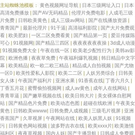
主站蜘蛛池模板：
黄色视频网址导航
|
日本三级网址入口
|
日本
高清免费播放
|
国产AV无码精品
|
伦理片免费电影
|
人成毛三级
片免费
|
日韩欧美黄色
|
成人三级av网站
|
国产在线播放资源
|
青青国产
|
最新伦理片
|
91干逼
|
高清福利影院
|
国产大片免费观
看
|
欧美肥妇
|
一区二区免费看黄
|
国产精品第一页
|
爱豆传媒陈
可心
|
91视频网
|
国产精品三四区
|
夜夜夜夜夜夜操
|
3d成人动漫
|
91视频免费大全
|
午夜在线一区
|
欧美老少配性行为
|
美韩av影
院
|
欧洲色播
|
夜夜草免费
|
午夜福利爆乳视频
|
韩日精品中文字
幕
|
欧美精品
|
欧一欧二欧三精品
|
精品成人自拍视频
|
国产尤物
一区0
|
欧美性爱私人影院
|
欧美二二区
|
人妖另类综合
|
日韩美
女人体
|
午夜国产福利片
|
亚洲水果
|
91香蕉在线
|
丁香六月久
|
丁香五月花
|
蜜臀偷拍视频网
|
成人av黄色
|
成年人在线网站
|
青青草逼
|
国产嫩草视频在线
|
欧美日韩大片
|
美女裸体自慰网
站
|
国产精品色片免费
|
欧美动态色图
|
超碰在线欧洲
|
午夜美女
黄色
|
日韩欧美wwww
|
日韩免费人成视频
|
三级毛片视屏
|
亚洲
香蕉国产
|
久草视屏
|
午夜网站在线
|
欧美人妖黑人妖
|
91视频
污
|
日韩黄色网站视频
|
波多野吉衣在线
|
欧美xxxx片
|
欧美激情
福利区
|
夜夜草视频
|
国内人妖
|
国产主播导航
|
日韩成人免费观