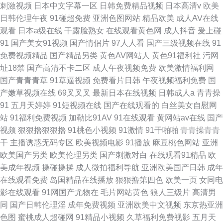
刺激视频
日本中文字幕一区
日韩免费精品视频
日本高清v
欧美
日韩伦理午夜
91碰超免费
亚洲色图网站
精品欧美
成人AV在线
观看
日本a级在线
干露脸熟女
在线观看黄色网
成人抖音
爰上碰
91
国产美女91视频
国产情侣片
97人人看
国产三级视频在线
91
免费视频精品
国产精品另类
黄色AV网站人
黄色91福利社
污网
址18禁
国产高清不卡二区
成人午夜视频免费
欧美激情福利网
国产青青青草
91草逼视频
免费看片日韩
午夜视频福利免费
国
产嫩草视频在线
69叉叉叉
最新日本在线视频
日韩成人a
青青操
91
五月天婷婷
91短视频在线
国产在线观看的
白丝美女自慰网
站
91福利免费视频
加勒比91AV
91在线观看
黄网站av在线
国产
视频
狠狠擼狠狠擼
91桃色小视频
91激情
91干啪啪
青青操青青
干
主播诱惑无码专区
欧美视频电影
91播放
麻豆桃色网站
亚洲
欧美国产另类
欧美伦理另类
国产刺激对白
在线观看91精品
欧
美成年视频
操碰操揉
成人微拍福利导航
亚洲欧美国产日韩
成年
在线观看免费
岛国精品在线播放
狠狠撸第四色
欧美一页
女同电
影在线观看
91网国产尤物在
毛片网站黄色
狼人三级片
高清男
同
国产日韩伦理淫
成年免费视频
亚洲欧美中文视频
东京热亚洲
色图
蜜桃成人超碰网
91精品小视频
久草福利免费视影
五月天