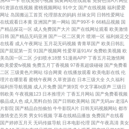
洲AV一卡
在线免费小视频
搞黄网站在线观看
免费色情A片网扯
91资源在线视频
蜜桃视频网站
91中文
国产在线视频
福利爱爱
网址
岛国搬运工首页
伦理朋友的妈妈
丝袜女同
日韩性爱网址
在线观看日本黄
亚洲国产第一网站
国产99不卡
66精品视频
国
产精品探花一区
成人免费国产大片
国产在线网址观看
欧美激情
日韩
国产精品无码亚洲
国产一区二区黄片
喷潮一区
福利姬足交
在线看
成人午夜网址
五月花无码视频
青青草国产
欧美日韩乱
国产屁屁第一页
91国产视频网
性爱草逼91AV
免费欧美视频
欧
美岛国一区二区
少妇喷水18禁
51漫画APP
丁香五月花激情网
欧美爱爱tv视频
免费五月丁香视频
97香蕉超级碰碰
国产免费看
二区
三级黄色片网站
综合网黄
在线播放观看
欧美电影在线
伦
理片在哪里看
蜜桃午夜网
久草资源在
日本三级大全
久久福利
福利所导航视频
成人片免费
国产第9页
中文字幕bt原声
三级日
韩欧美
午夜视频123
日本推理片
丁香五月网站
国产免费看视频
极品成人色
成人黑料自拍
国产日韩欧美网站
国产无码av
老湿A
片影院
国产精品自拍偷拍
牛牛影院A片
日韩无码视频网站
都市
激情变态另类
男女91视频
字幕在线精品播放
免费国产在线看
国产婷婷五月天
无码传媒导航
日本电影伦理
国产午夜高清
美女