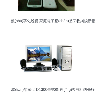
數(shù)字化蛻變 家庭電子產(chǎn)品回收與煥新指
南
聯(lián)想家悅 D1300臺式機 經(jīng)典設計的先行
者