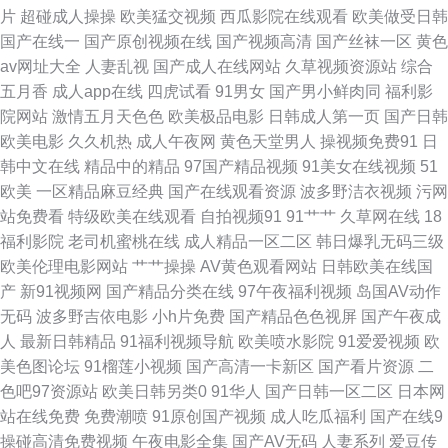
片
超碰成人操操
欧美猛交视频
西瓜影院在线观看
欧美做受日韩
国内视频 91午夜黄色影院 91高清在线免费观看视频 伊人性生789活在线 午
国产在线一
国产原创视频在线
国产视频高清
国产丝袜一区
黄色
av网址大全
人妻乱视
国产成人在线网站
久草视频资源站
综合
夜伦理片 日本色情 伦理片色网传媒 国产精品级品 av福利在线播放 91秀秀秀
五月香
成人app在线
四虎试看
91男女
国产男小鲜肉同
福利影
院网站
激情五月天色色
欧美极品电影
日韩成人第一页
国产日韩
视频 91精品丝袜久久 69剧场 先锋影音资源5月天 人人干人人妻av 欧美日韩
欧美电影
久久机热
成人午夜网
黄色天堂男人
操视频免费91
日
韩中文在线
精品中的精品
97国产精品视频
91美女在线视频
51
精品综合网 久久韩国视频 国产精品十八禁日韩 福利av图 成人TV午夜福利
欧美
一区精品麻豆经典
国产在线观看资源
波多野洁衣视频
污网
站免费看
特级欧美在线观看
自拍视频91
91艹艹
久草网在线
18
91最新天堂 91看黄色 在线成人AV 色欧美影网站 日韩不卡中出 欧美日韩精
福利影院
老司机蜜桃在线
成人精品一区二区
韩日爆乳无码三级
欧美伦理电影网站
艹艹操操
AV黄色观看网站
日韩欧美在线国
品综合网 九re精品视频 福利小视频在线观看 草莓视频apk污 av日韩福利精
产
新91视频网
国产精品分类在线
97午夜福利视频
岛国AV动作
无码
波多野吉依电影
小h片免费
国产精品色色视屏
国产午夜成
品导航 91涩情 91麻豆传媒动漫 91福利社迅雷 51福利吧com 午夜剧场成人
人
最新日韩精品
91福利视频导航
欧美喷水影院
91爱爱视频
欧
美色图论坛
91榴莲小视频
国产高清一卡新区
国产看片资源
二
电影 日韩黄色网址 人人操人人干福利看片 久久伊人青青 国产有码网在线 传
色吧97资源站
欧美日韩另类0
91华人
国产日韩一区二区
日本网
站在线免费
免费潮喷
91原创国产视频
成人吃瓜福利
国产在线9
媒视频在线观看 超碰97护士 91自慰网站 91乱了伦国产乱子伦 91国产免费
操碰高清免费视频
午夜电影全集
国产AV无码
人妻系列
爱豆传